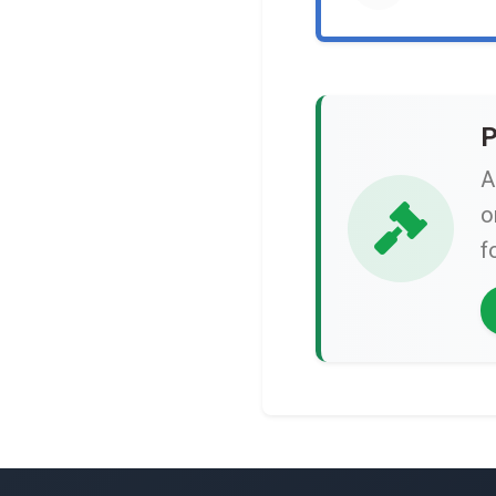
P
A
o
f