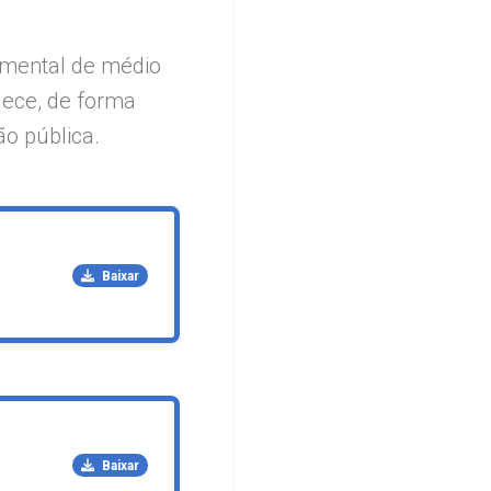
amental de médio
elece, de forma
ão pública.
Baixar
Baixar