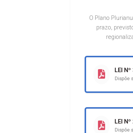
O Plano Plurian
prazo, previst
regionaliz
LEI Nº
Dispõe s
LEI Nº
Dispõe s