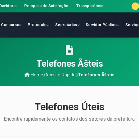
Ouvidoria
Pesquisa de Satisfação
Transparência
Concursos
Protocolo
Secretarias
Servidor Público
Serviç
Telefones Ãšteis
Home
Acesso Rápido
Telefones Ãšteis
Telefones Úteis
Encontre rapidamente os contatos dos setores da prefeitura.